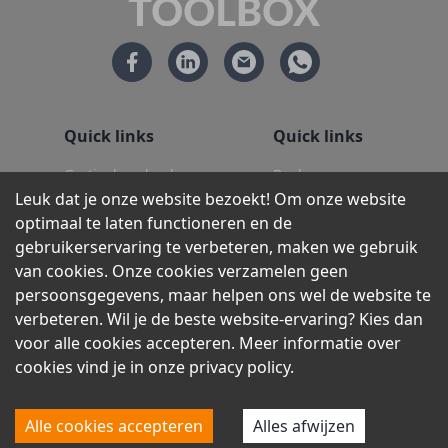
Quick links
Quick links
Gratis downloads
Boeken
Leuk dat je onze website bezoekt! Om onze website
Aanbod
Hoger onderwijs
optimaal te laten functioneren en de
Over ons
Contact
gebruikerservaring te verbeteren, maken we gebruik
van cookies. Onze cookies verzamelen geen
Legal
persoonsgegevens, maar helpen ons wel de website te
verbeteren. Wil je de beste website-ervaring? Kies dan
Algemene voorwaarden
voor alle cookies accepteren. Meer informatie over
Privacy policy
cookies vind je in onze privacy policy.
©
2026
| KvK Utrecht 68747012 | BTW
Alle cookies accepteren
Alles afwijzen
8575.73.834.B.01